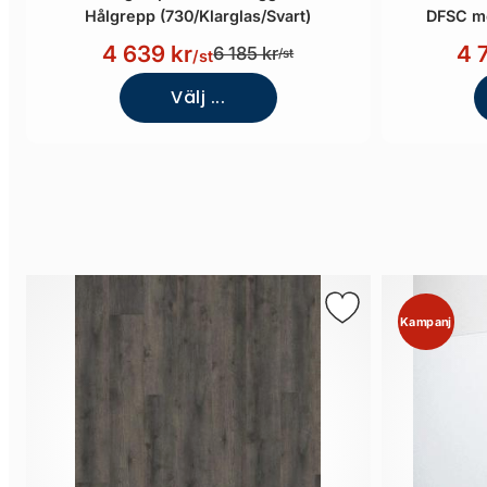
Hålgrepp (730/Klarglas/Svart)
DFSC me
4 639 kr
4 
6 185 kr
/st
/st
Välj ...
Kampanj