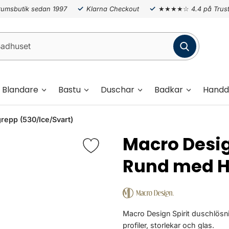
umsbutik sedan 1997
Klarna Checkout
★★★★☆
4.4 på Trust
Blandare
Bastu
Duschar
Badkar
Handd
epp (530/Ice/Svart)
Macro Desi
Rund med H
Macro Design Spirit duschlösni
profiler, storlekar och glas.