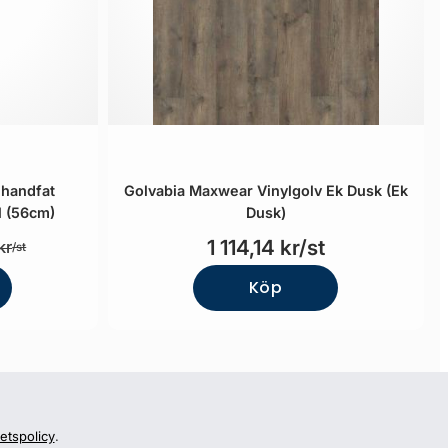
 handfat
Golvabia Maxwear Vinylgolv Ek Dusk (Ek
l (56cm)
Dusk)
1 114,14 kr/st
kr
/st
Köp
tetspolicy
.