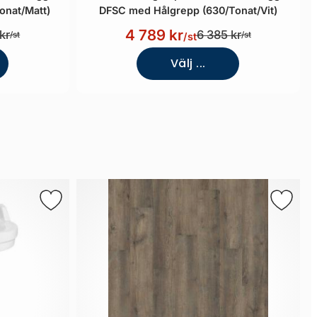
onat/Matt)
DFSC med Hålgrepp (630/Tonat/Vit)
4 789 kr
kr
6 385 kr
/st
/st
/st
Välj ...