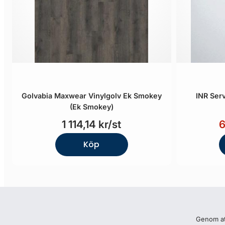
Golvabia Maxwear Vinylgolv Ek Smokey
INR Serv
(Ek Smokey)
1 114,14 kr/st
6
Köp
Genom att