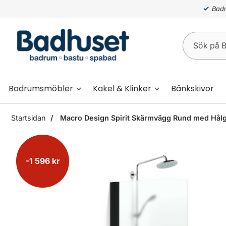
Badr
Badrumsmöbler
Kakel & Klinker
Bänkskivor
Startsidan
Macro Design Spirit Skärmvägg Rund med Hålgr
-1 596 kr