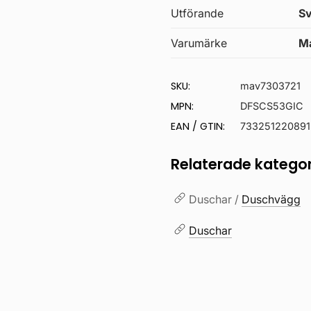
Utförande
Sv
Varumärke
Ma
SKU:
mav7303721
MPN:
DFSCS53GIC
EAN / GTIN:
733251220891
Relaterade kategor
Duschar /
Duschvägg
Duschar