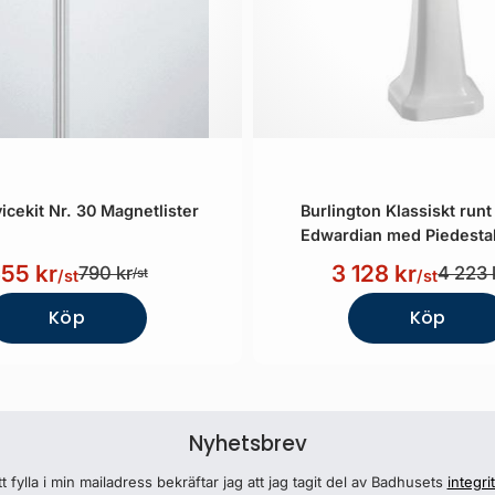
icekit Nr. 30 Magnetlister
Burlington Klassiskt runt
Edwardian med Piedesta
55 kr
3 128 kr
790 kr
4 223 
/st
/st
/st
Köp
Köp
Nyhetsbrev
 fylla i min mailadress bekräftar jag att jag tagit del av Badhusets
integri