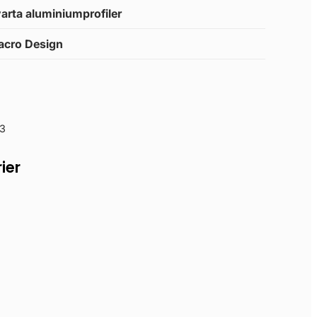
arta aluminiumprofiler
cro Design
3
ier