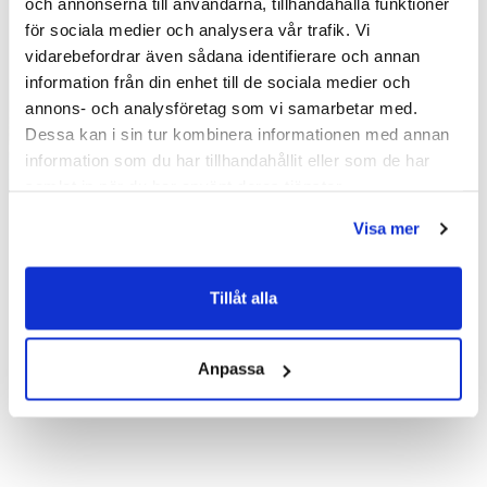
och annonserna till användarna, tillhandahålla funktioner
för sociala medier och analysera vår trafik. Vi
vidarebefordrar även sådana identifierare och annan
information från din enhet till de sociala medier och
annons- och analysföretag som vi samarbetar med.
Dessa kan i sin tur kombinera informationen med annan
information som du har tillhandahållit eller som de har
samlat in när du har använt deras tjänster.
Visa mer
Macro Design Duschkabin
Macro Design Duschkabin
Flow Semi med Infälld
Flow Semi med Infälld
Tillåt alla
Blandare
Blandare
21 836 kr
21 836 kr
/st
/st
(81x81/Klarglas/Vit)
(91x91/Klarglas/Vit)
29 585 kr
29 585 kr
/st
/st
Anpassa
Välj ...
Välj ...