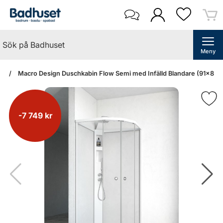
Meny
an
Macro Design Duschkabin Flow Semi med Infälld Blandare (91x81 V
-7 749 kr