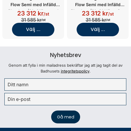
Flow Semi med Infälld
Flow Semi med Infälld
Blandare (81x81/Ice med
Blandare (81x91 Höger/Ice
23 312 kr
23 312 kr
/st
/st
Vit bakvägg/Matt)
med Vit bakvägg/Vit)
31 585 kr
31 585 kr
/st
/st
Välj ...
Välj ...
Nyhetsbrev
Genom att fylla i min mailadress bekräftar jag att jag tagit del av
Badhusets
integritetspolicy
.