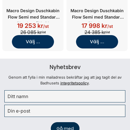
Macro Design Duschkabin
Macro Design Duschkabin
Flow Semi med Standard
Flow Semi med Standard
Blandare (81x91
Blandare
19 253 kr
17 998 kr
/st
/st
Höger/Klarglas med Vit
(81x81/Klarglas/Vit)
26 085 kr
24 385 kr
/st
/st
bakvägg/Vit)
Välj ...
Välj ...
Nyhetsbrev
Genom att fylla i min mailadress bekräftar jag att jag tagit del av
Badhusets
integritetspolicy
.