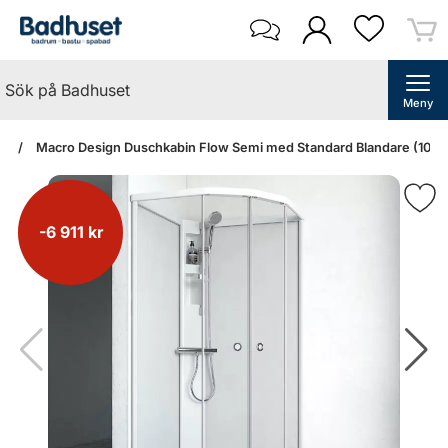
Meny
an
Macro Design Duschkabin Flow Semi med Standard Blandare (101x1
-6 911 kr