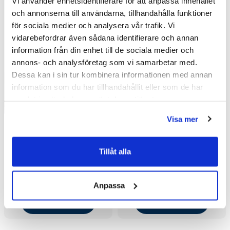
Vi använder enhetsidentifierare för att anpassa innehållet
och annonserna till användarna, tillhandahålla funktioner
för sociala medier och analysera vår trafik. Vi
vidarebefordrar även sådana identifierare och annan
information från din enhet till de sociala medier och
annons- och analysföretag som vi samarbetar med.
Dessa kan i sin tur kombinera informationen med annan
information som du har tillhandahållit eller som de har
samlat in när du har använt deras tjänster.
Visa mer
Macro Design Duschkabin
Macro Design Duschkabin
Tillåt alla
Flow Semi med Standard
Flow Semi med Standard
Blandare (71x91 Höger/Ice
Blandare (91x71
19 474 kr
19 474 kr
/st
/st
med Vit bakvägg/Vit)
Vänster/Ice med Vit
26 385 kr
26 385 kr
Anpassa
/st
/st
bakvägg/Matt)
Välj ...
Välj ...