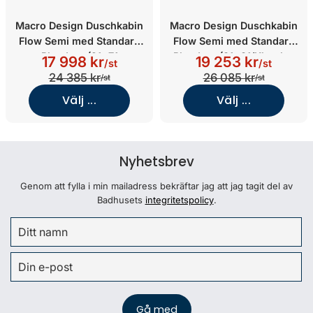
Macro Design Duschkabin
Macro Design Duschkabin
Flow Semi med Standard
Flow Semi med Standard
Blandare (91x71
Blandare (81x81/Klarglas
17 998 kr
19 253 kr
/st
/st
Vänster/Klarglas/Vit)
med Vit bakvägg/Matt)
24 385 kr
26 085 kr
/st
/st
Välj ...
Välj ...
Nyhetsbrev
Genom att fylla i min mailadress bekräftar jag att jag tagit del av
Badhusets
integritetspolicy
.