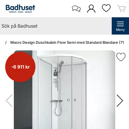
Meny
an
Macro Design Duschkabin Flow Semi med Standard Blandare (71x9
-6 911 kr