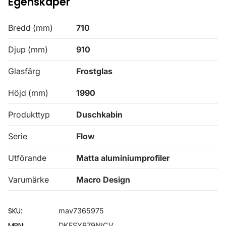
Egenskaper
Bredd (mm)
710
Djup (mm)
910
Glasfärg
Frostglas
Höjd (mm)
1990
Produkttyp
Duschkabin
Serie
Flow
Utförande
Matta aluminiumprofiler
Varumärke
Macro Design
SKU:
mav7365975
MPN:
DKFSYB79NICV