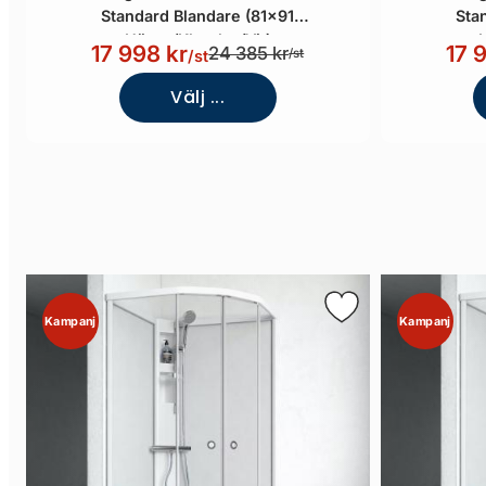
Standard Blandare (81x91
Sta
Höger/Klarglas/Vit)
17 998 kr
17 
24 385 kr
/st
/st
Välj ...
Kampanj
Kampanj