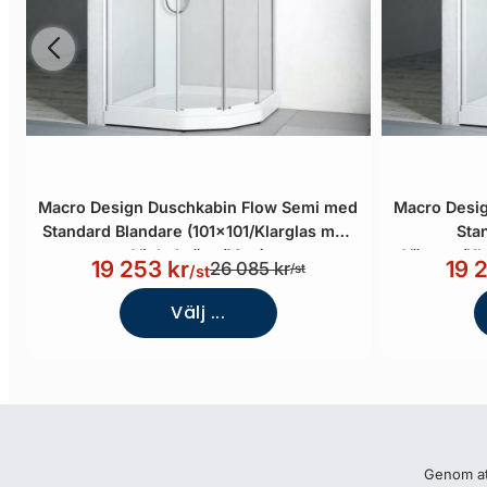
Macro Design Duschkabin Flow Semi med
Macro Desi
Standard Blandare (101x101/Klarglas med
Sta
Vit bakvägg/Matt)
Vänster/Kl
19 253 kr
19 
26 085 kr
/st
/st
Välj ...
Genom att