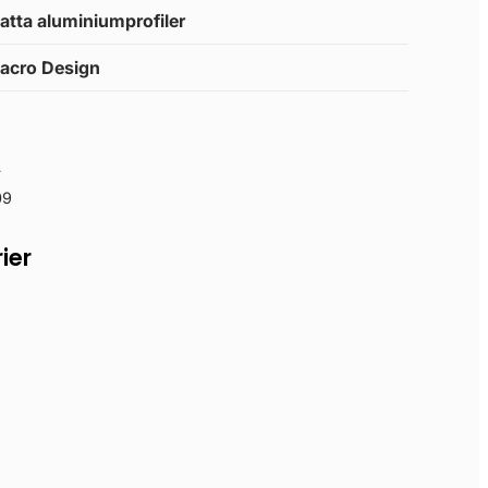
atta aluminiumprofiler
acro Design
L
09
ier