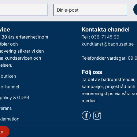
vice
Kontakta ehandel
30 års erfarenhet inom
Tel.:
036-71 45 90
bler och
kundtjanst@badhuset.se
vering säkrar vi den
ga kundservicen och
Telefontider vardagar: 09.
elsen.
Följ oss
 butiken
Ta del av badrumstrender, 
kampanjer, projektråd och
r e-handel
renoveringstips via våra so
policy & GDPR
medier.
verans
eklamation
öp