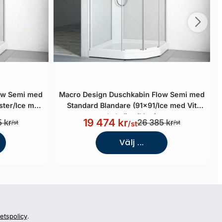
ow Semi med
Macro Design Duschkabin Flow Semi med
ster/Ice med
Standard Blandare (91x91/Ice med Vit
)
bakvägg/Matt)
19 474 kr
 kr
26 385 kr
/st
/st
/st
Välj ...
tetspolicy
.