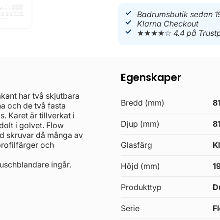
Badrumsbutik sedan 1
Klarna Checkout
★★★★☆
4.4 på Trustp
Egenskaper
ant har två skjutbara
Bredd (mm)
8
a och de två fasta
 Karet är tillverkat i
Djup (mm)
8
dolt i golvet. Flow
ed skruvar då många av
profilfärger och
Glasfärg
K
uschblandare ingår.
Höjd (mm)
1
Produkttyp
D
Serie
F