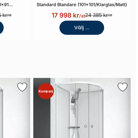
1x91
Standard Blandare (101x101/Klarglas/Matt)
t)
17 998 kr
 kr
24 385 kr
/st
/st
/st
Välj ...
Kampanj