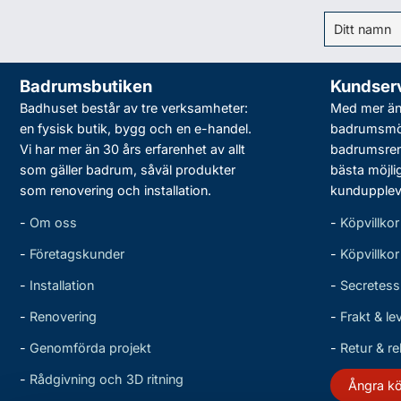
Badrumsbutiken
Kundser
Badhuset består av tre verksamheter:
Med mer än 
en fysisk butik, bygg och en e-handel.
badrumsmö
Vi har mer än 30 års erfarenhet av allt
badrumsreno
som gäller badrum, såväl produkter
bästa möjli
som renovering och installation.
kundupplev
-
Om oss
-
Köpvillkor
-
Företagskunder
-
Köpvillko
-
Installation
-
Secretess
-
Renovering
-
Frakt & le
-
Genomförda projekt
-
Retur & r
-
Rådgivning och 3D ritning
Ångra k