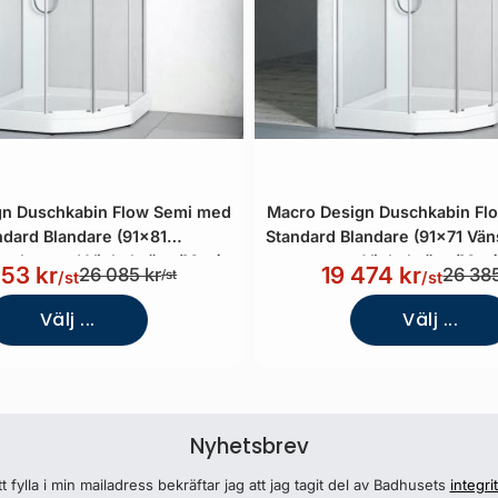
gn Duschkabin Flow Semi med
Macro Design Duschkabin Fl
ndard Blandare (91x81
Standard Blandare (91x71 Vän
arglas med Vit bakvägg/Matt)
Vit bakvägg/Matt
253 kr
19 474 kr
26 085 kr
26 385
/st
/st
/st
Välj ...
Välj ...
Nyhetsbrev
 fylla i min mailadress bekräftar jag att jag tagit del av Badhusets
integri