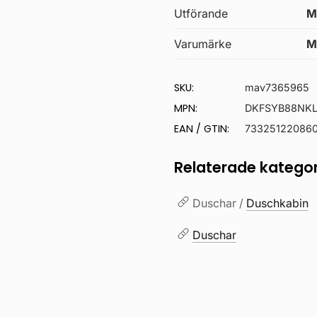
Utförande
M
Varumärke
M
SKU:
mav7365965
MPN:
DKFSYB88NK
EAN / GTIN:
73325122086
Relaterade kategor
Duschar /
Duschkabin
Duschar