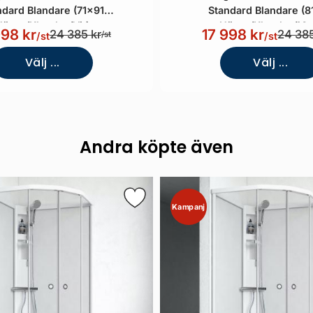
ndard Blandare (71x91
Standard Blandare (8
Höger/Klarglas/Vit)
Höger/Klarglas/Mat
998 kr
17 998 kr
24 385 kr
24 385
/st
/st
/st
Välj ...
Välj ...
Andra köpte även
Kampanj