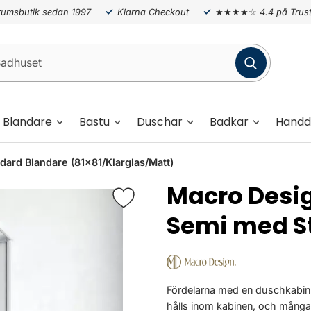
umsbutik sedan 1997
Klarna Checkout
★★★★☆
4.4 på Trust
Blandare
Bastu
Duschar
Badkar
Handd
ard Blandare (81x81/Klarglas/Matt)
Macro Desi
Semi med S
Fördelarna med en duschkabin är
hålls inom kabinen, och mång