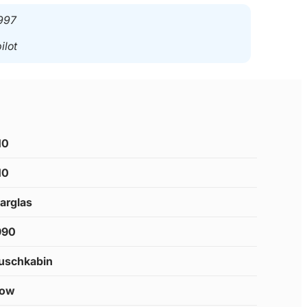
997
ilot
10
10
larglas
990
uschkabin
low