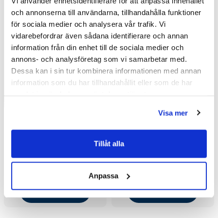
Vi använder enhetsidentifierare för att anpassa innehållet
och annonserna till användarna, tillhandahålla funktioner
för sociala medier och analysera vår trafik. Vi
vidarebefordrar även sådana identifierare och annan
information från din enhet till de sociala medier och
annons- och analysföretag som vi samarbetar med.
Dessa kan i sin tur kombinera informationen med annan
information som du har tillhandahållit eller som de har
samlat in när du har använt deras tjänster.
Visa mer
Macro Design Duschkabin
Macro Design Duschkabin
Tillåt alla
Flow Semi med Standard
Flow Semi med Standard
Blandare (71x91
Blandare (81x81/Klarglas
19 253 kr
19 253 kr
/st
/st
Höger/Klarglas med Vit
med Vit bakvägg/Matt)
26 085 kr
26 085 kr
Anpassa
/st
/st
bakvägg/Matt)
Välj ...
Välj ...