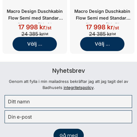
Macro Design Duschkabin
Macro Design Duschkabin
Flow Semi med Standard
Flow Semi med Standard
Blandare (91x81
Blandare (91x71
17 998 kr
17 998 kr
/st
/st
Vänster/Klarglas/Matt)
Vänster/Klarglas/Vit)
24 385 kr
24 385 kr
/st
/st
Välj ...
Välj ...
Nyhetsbrev
Genom att fylla i min mailadress bekräftar jag att jag tagit del av
Badhusets
integritetspolicy
.