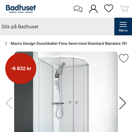
Meny
an
Macro Design Duschkabin Flow Semi med Standard Blandare (91x71 
-6 832 kr