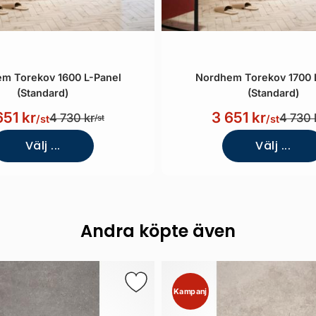
m Torekov 1600 L-Panel
Nordhem Torekov 1700 
(Standard)
(Standard)
651 kr
3 651 kr
4 730 kr
4 730 
/st
/st
/st
Välj ...
Välj ...
Andra köpte även
Kampanj