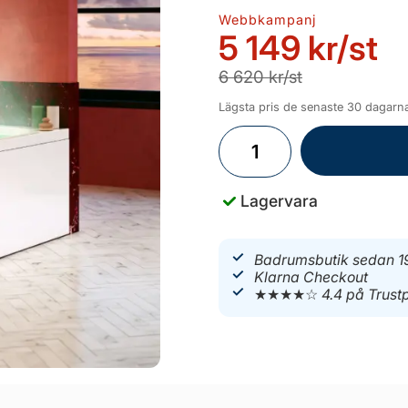
Webbkampanj
5 149 kr
/st
6 620 kr/st
Lägsta pris de senaste 30 dagarna
Lagervara
Badrumsbutik sedan 1
Klarna Checkout
★★★★☆
4.4 på Trustp