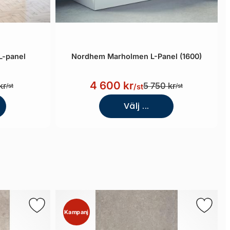
L-panel
Nordhem Marholmen L-Panel (1600)
4 600 kr
kr
5 750 kr
/st
/st
/st
Välj ...
Kampanj