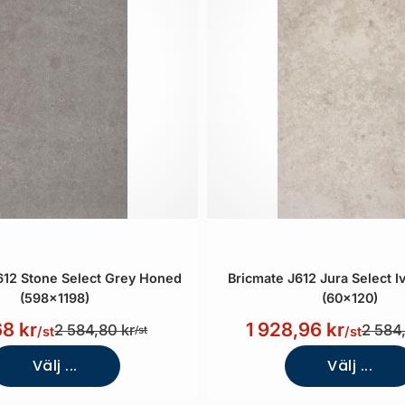
612 Stone Select Grey Honed
Bricmate J612 Jura Select 
(598x1198)
(60x120)
8 kr
1 928,96 kr
2 584,80 kr
2 584
/st
/st
/st
Välj ...
Välj ...