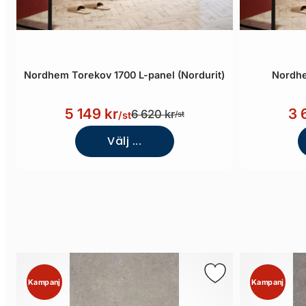
Nordhem Torekov 1700 L-panel (Nordurit)
Nordhe
5 149 kr
3 
6 620 kr
/st
/st
Välj ...
Kampanj
Kampanj