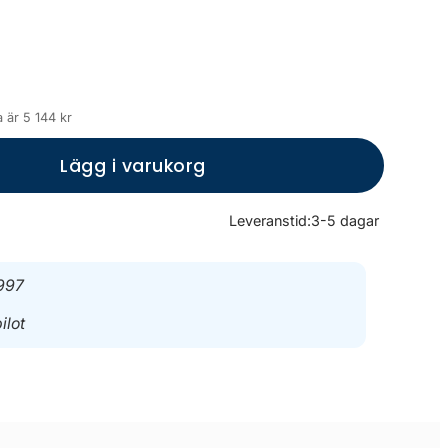
 är 5 144 kr
Lägg i varukorg
Leveranstid:
3-5 dagar
997
ilot