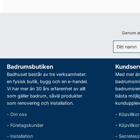
Genom att
Badrumsbutiken
Kundser
Badhuset består av tre verksamheter:
Med mer än 
en fysisk butik, bygg och en e-handel.
badrumsmö
Vi har mer än 30 års erfarenhet av allt
badrumsreno
som gäller badrum, såväl produkter
bästa möjli
som renovering och installation.
kundupplev
-
Om oss
-
Köpvillkor
-
Företagskunder
-
Köpvillko
-
Installation
-
Secretess