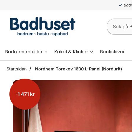
Badr
Badrumsmöbler
Kakel & Klinker
Bänkskivor
Startsidan
Nordhem Torekov 1600 L-Panel (Nordurit)
-1 471 kr