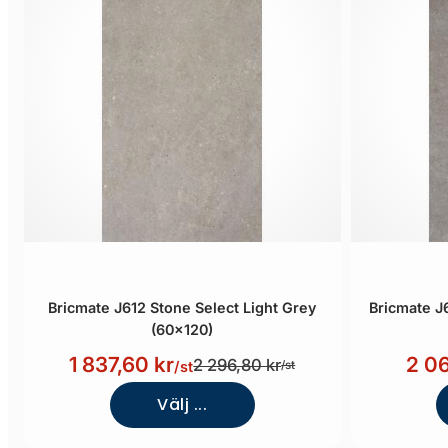
Bricmate J612 Stone Select Light Grey
Bricmate J
(60x120)
1 837,60 kr
2 06
2 296,80 kr
/st
/st
Välj ...