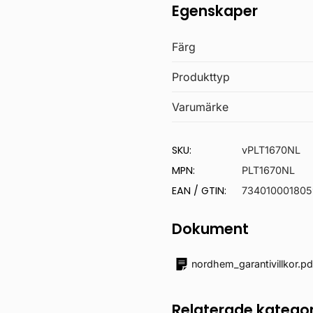
Egenskaper
Färg
Produkttyp
Varumärke
SKU:
vPLT1670NL
MPN:
PLT1670NL
EAN / GTIN:
734010001805
Dokument
nordhem_garantivillkor.pd
Relaterade kategor