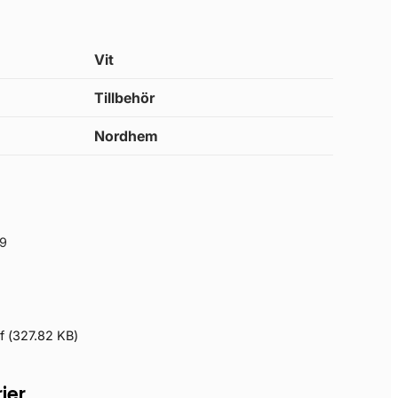
Vit
Tillbehör
Nordhem
9
f
(
327.82 KB
)
ier