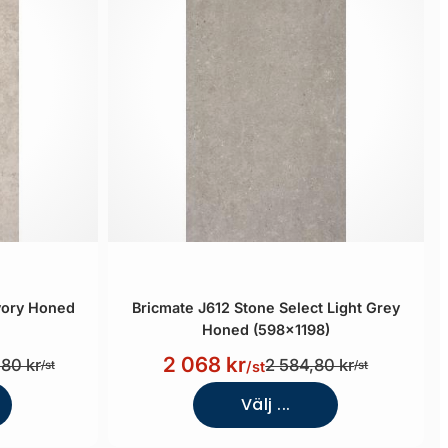
Ivory Honed
Bricmate J612 Stone Select Light Grey
Honed (598x1198)
2 068 kr
,80 kr
2 584,80 kr
/st
/st
/st
Välj ...