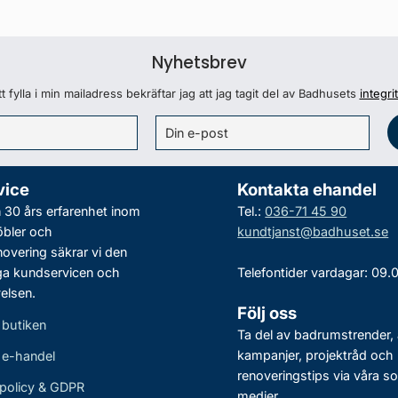
Nyhetsbrev
 fylla i min mailadress bekräftar jag att jag tagit del av Badhusets
integri
vice
Kontakta ehandel
30 års erfarenhet inom
Tel.:
036-71 45 90
bler och
kundtjanst@badhuset.se
vering säkrar vi den
ga kundservicen och
Telefontider vardagar: 09.
elsen.
Följ oss
 butiken
Ta del av badrumstrender, 
kampanjer, projektråd och
r e-handel
renoveringstips via våra so
policy & GDPR
medier.