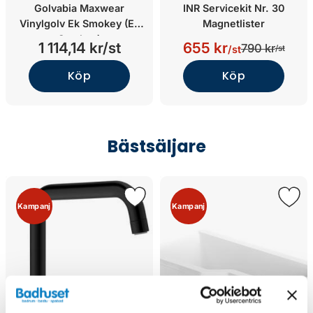
Golvabia Maxwear
INR Servicekit Nr. 30
Vinylgolv Ek Smokey (Ek
Magnetlister
Smokey)
1 114,14 kr/st
655 kr
790 kr
/st
/st
Köp
Köp
Bästsäljare
Kampanj
Kampanj