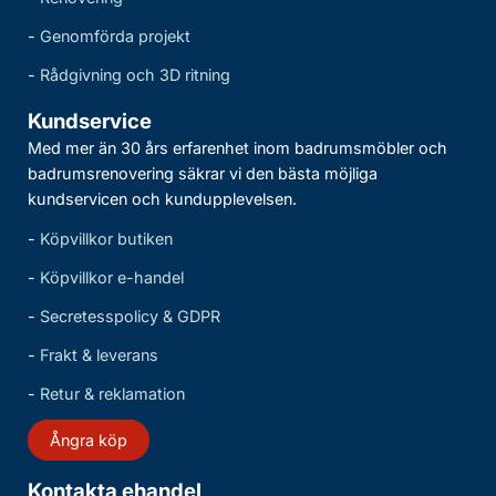
-
Genomförda projekt
-
Rådgivning och 3D ritning
Kundservice
Med mer än 30 års erfarenhet inom badrumsmöbler och
badrumsrenovering säkrar vi den bästa möjliga
kundservicen och kundupplevelsen.
-
Köpvillkor butiken
-
Köpvillkor e-handel
-
Secretesspolicy & GDPR
-
Frakt & leverans
-
Retur & reklamation
Ångra köp
Kontakta ehandel