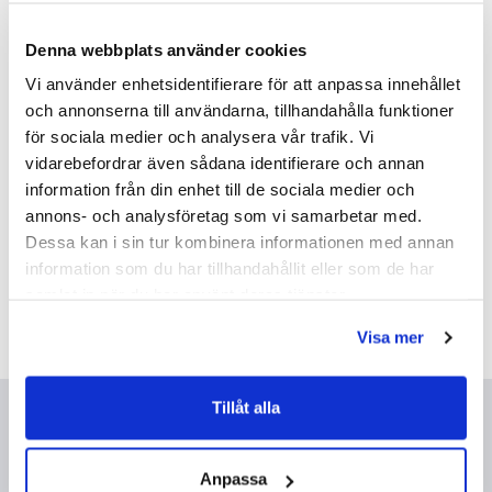
Denna webbplats använder cookies
Vi använder enhetsidentifierare för att anpassa innehållet
och annonserna till användarna, tillhandahålla funktioner
för sociala medier och analysera vår trafik. Vi
vidarebefordrar även sådana identifierare och annan
information från din enhet till de sociala medier och
Damixa Pine Köksblandare
Nordhem Apelviken
annons- och analysföretag som vi samarbetar med.
Hög (Matt svart/Med)
Badkar (Standard/Vänster)
Dessa kan i sin tur kombinera informationen med annan
2 292 kr
13 216 kr
information som du har tillhandahållit eller som de har
3 340 kr
16 520 kr
/st
/st
/st
/st
samlat in när du har använt deras tjänster.
Välj ...
Välj ...
Visa mer
Nyhetsbrev
Tillåt alla
Genom att fylla i min mailadress bekräftar jag att jag tagit del av
Badhusets
integritetspolicy
.
Anpassa