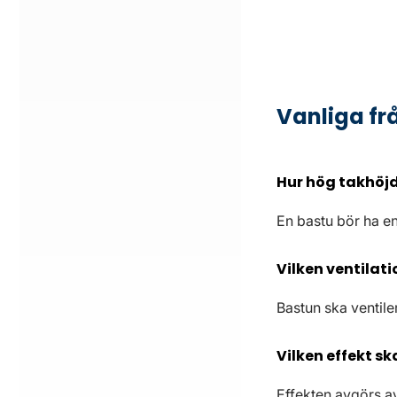
Vanliga fr
Hur hög takhöjd
En bastu bör ha e
Vilken ventilati
Bastun ska ventile
Vilken effekt s
Effekten avgörs a