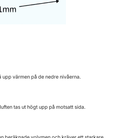
få upp värmen på de nedre nivåerna.
luften tas ut högt upp på motsatt sida.
den beräknade volymen och kräver ett starkare