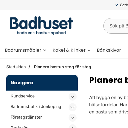
Badr
Badrumsmöbler
Kakel & Klinker
Bänkskivor
Startsidan
Planera bastun steg för steg
Planera 
Navigera
Kundservice
Att bygga en ny ba
hälsofördelar. Här
Badrumsbutik i Jönköping
en bastu som dri
Företagstjänster
Goda råd