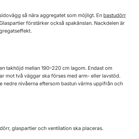
sidovägg så nära aggregatet som möjligt. En
bastudörr
 Glaspartier förstärker också spakänslan. Nackdelen är
ggregatseffekt.
är en takhöjd mellan 190–220 cm lagom. Endast om
ilar mot två väggar ska förses med arm- eller lavstöd.
de nedre nivåerna eftersom bastun värms uppifrån och
dörr, glaspartier och ventilation ska placeras.