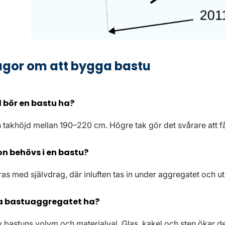
ågor om att bygga bastu
 bör en bastu ha?
n takhöjd mellan 190–220 cm. Högre tak gör det svårare att 
on behövs i en bastu?
ras med självdrag, där inluften tas in under aggregatet och ut
ka bastuaggregatet ha?
v bastuns volym och materialval. Glas, kakel och sten ökar 