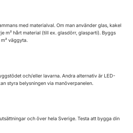
llsammans med materialval. Om man använder glas, kakel
je m² hårt material (till ex. glasdörr, glasparti). Byggs
 m² väggyta.
yggstödet och/eller lavarna. Andra alternativ är LED-
t kan styra belysningen via manöverpanelen.
utsättningar och över hela Sverige. Testa att bygga din