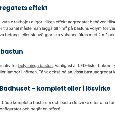
regatets effekt
lvyta x takhöjd) avgör vilken effekt aggregatet behöver, ti
 för träpanel måste man lägga till 1 m³ på bastuns volym för var
a betong- eller stenväggar ska volymen ökas med 2 m³ per
i bastun
ernativ för
belysning i bastun
. Vanligast är LED-lister bakom r
 eller lampor i hörnen. Tänk också på att vissa bastuaggrega
Badhuset – komplett eller i lösvirke
 både kompletta basturum och bastu i lösvirke efter dina för
onfigurator
och begär en offert!