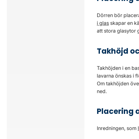
Dörren bör placer
i glas
skapar en kä
att stora glasytor
Takhöjd oc
Takhöjden i en ba
lavarna önskas i f
Om takhöjden över
ned.
Placering 
Inredningen, som