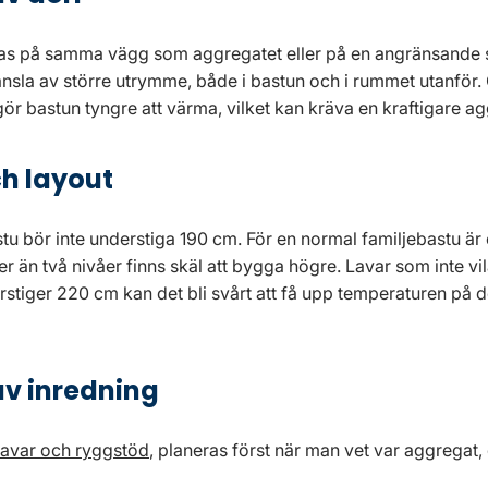
as på samma vägg som aggregatet eller på en angränsande 
nsla av större utrymme, både i bastun och i rummet utanför.
 gör bastun tyngre att värma, vilket kan kräva en kraftigare a
h layout
stu bör inte understiga 190 cm. För en normal familjebastu 
ler än två nivåer finns skäl att bygga högre. Lavar som inte v
stiger 220 cm kan det bli svårt att få upp temperaturen på 
av inredning
lavar och ryggstöd
, planeras först när man vet var aggregat, 