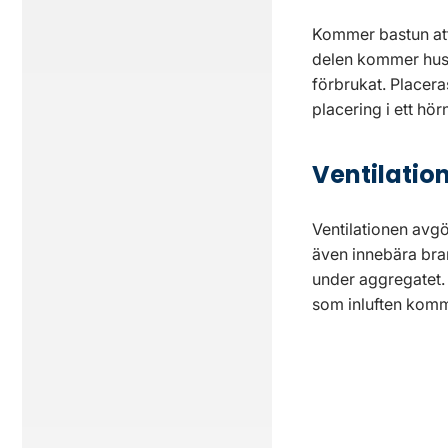
Kommer bastun att
delen kommer huse
förbrukat. Placera
placering i ett hö
Ventilation
Ventilationen avgör
även innebära brand
under aggregatet. 
som inluften komm