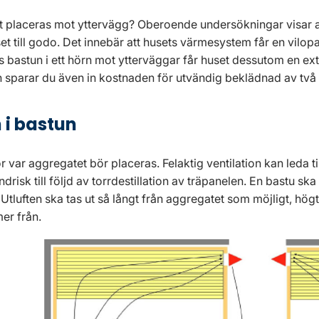
 placeras mot yttervägg? Oberoende undersökningar visar 
t till godo. Det innebär att husets värmesystem får en vi
s bastun i ett hörn mot ytterväggar får huset dessutom en ext
rn sparar du även in kostnaden för utvändig beklädnad av två
 i bastun
 var aggregatet bör placeras. Felaktig ventilation kan leda til
risk till följd av torrdestillation av träpanelen. En bastu ska
Utluften ska tas ut så långt från aggregatet som möjligt, hög
er från.