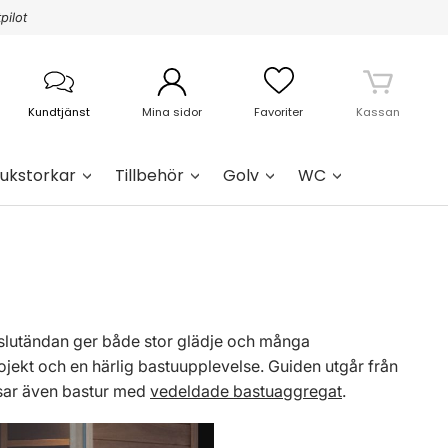
pilot
Kundtjänst
Mina sidor
Favoriter
Kassan
ukstorkar
Tillbehör
Golv
WC
 i slutändan ger både stor glädje och många
ojekt och en härlig bastuupplevelse. Guiden utgår från
sar även bastur med
vedeldade bastuaggregat
.