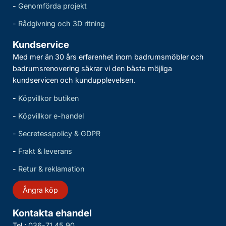
-
Genomförda projekt
-
Rådgivning och 3D ritning
Kundservice
Med mer än 30 års erfarenhet inom badrumsmöbler och
badrumsrenovering säkrar vi den bästa möjliga
kundservicen och kundupplevelsen.
-
Köpvillkor butiken
-
Köpvillkor e-handel
-
Secretesspolicy & GDPR
-
Frakt & leverans
-
Retur & reklamation
Ångra köp
Kontakta ehandel
Tel.:
036-71 45 90