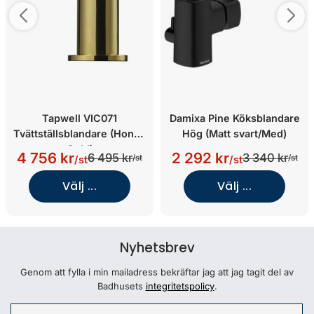
Tapwell VIC071
Damixa Pine Köksblandare
Tvättställsblandare (Honey
Hög (Matt svart/Med)
Gold)
4 756 kr
2 292 kr
6 495 kr
3 340 kr
/st
/st
/st
/st
Välj ...
Välj ...
Nyhetsbrev
Genom att fylla i min mailadress bekräftar jag att jag tagit del av
Badhusets
integritetspolicy
.