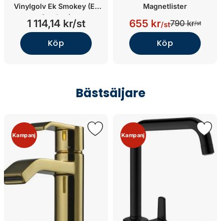
Vinylgolv Ek Smokey (Ek
Magnetlister
Smokey)
1 114,14 kr/st
655 kr
790 kr
/st
/st
Köp
Köp
Bästsäljare
Kampanj
Kampanj