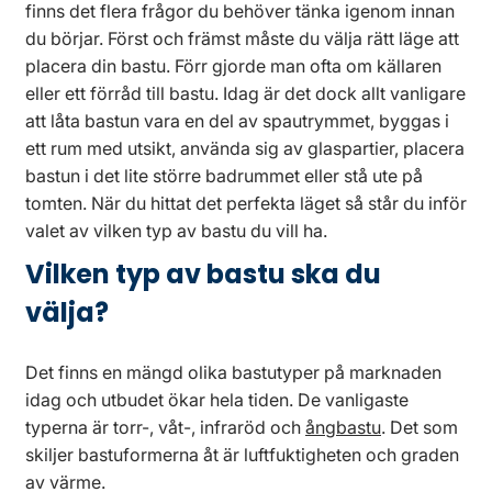
finns det flera frågor du behöver tänka igenom innan
du börjar. Först och främst måste du välja rätt läge att
placera din bastu. Förr gjorde man ofta om källaren
eller ett förråd till bastu. Idag är det dock allt vanligare
att låta bastun vara en del av spautrymmet, byggas i
ett rum med utsikt, använda sig av glaspartier, placera
bastun i det lite större badrummet eller stå ute på
tomten. När du hittat det perfekta läget så står du inför
valet av vilken typ av bastu du vill ha.
Vilken typ av bastu ska du
välja?
Det finns en mängd olika bastutyper på marknaden
idag och utbudet ökar hela tiden. De vanligaste
typerna är torr-, våt-, infraröd och
ångbastu
. Det som
skiljer bastuformerna åt är luftfuktigheten och graden
av värme.