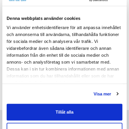
Denna webbplats använder cookies
Vi använder enhetsidentifierare för att anpassa innehållet
och annonserna till användarna, tillhandahålla funktioner
för sociala medier och analysera vår trafik. Vi
vidarebefordrar även sådana identifierare och annan
information från din enhet till de sociala medier och
annons- och analysföretag som vi samarbetar med.
Svedbergs Hov Rund
Mora X Collection INXX II
Dessa kan i sin tur kombinera informationen med annan
Spegel med LED-belysning
Badkarsblandare med
information som du har tillhandahållit eller som de har
(70cm)
Handdusch (Krom)
6 068 kr
5 043 kr
8 090 kr
6 560 kr
/st
/st
/st
/st
samlat in när du har använt deras tjänster.
Välj ...
Välj ...
Visa mer
Tillåt alla
Nyhetsbrev
Genom att fylla i min mailadress bekräftar jag att jag tagit del av