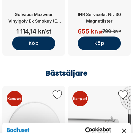
Golvabia Maxwear
INR Servicekit Nr. 30
Vinylgolv Ek Smokey (Ek
Magnetlister
Smokey)
1 114,14 kr/st
655 kr
790 kr
/st
/st
Köp
Köp
Bästsäljare
Kampanj
Kampanj