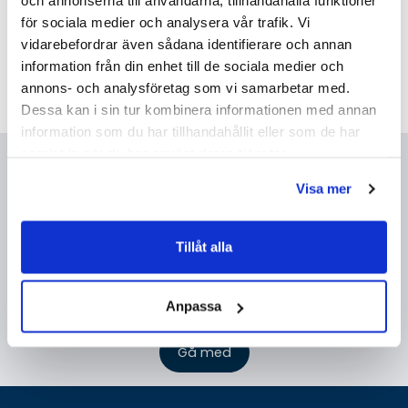
och annonserna till användarna, tillhandahålla funktioner
Fristående Oval Badkar
Magnetlister
för sociala medier och analysera vår trafik. Vi
18 893 kr
655 kr
/st
790 kr
vidarebefordrar även sådana identifierare och annan
/st
/st
25 190 kr
/st
information från din enhet till de sociala medier och
Köp
Köp
annons- och analysföretag som vi samarbetar med.
Dessa kan i sin tur kombinera informationen med annan
information som du har tillhandahållit eller som de har
samlat in när du har använt deras tjänster.
Nyhetsbrev
Visa mer
Genom att fylla i min mailadress bekräftar jag att jag tagit del av
Badhusets
integritetspolicy
.
Tillåt alla
Anpassa