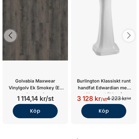
Golvabia Maxwear
Burlington Klassiskt runt
Vinylgolv Ek Smokey (Ek
handfat Edwardian med
Smokey)
Piedestal (56cm)
1 114,14 kr/st
3 128 kr
4 223 kr
/st
/st
Köp
Köp