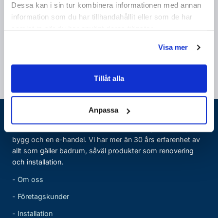
Badhusets
integritetspolicy
.
Dessa kan i sin tur kombinera informationen med annan
information som du har tillhandahållit eller som de har
samlat in när du har använt deras tjänster.
Visa mer
Tillåt alla
Anpassa
Badrumsbutiken
Badhuset består av tre verksamheter: en fysisk butik,
bygg och en e-handel. Vi har mer än 30 års erfarenhet av
allt som gäller badrum, såväl produkter som renovering
och installation.
-
Om oss
-
Företagskunder
-
Installation