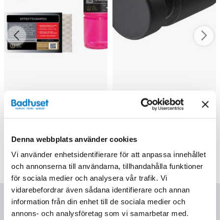
Effekt Kalkborttagning
Tapwell TA241
Paket
Handdukskrok 2-pack
(Matt svart)
219 kr
259 kr
277 kr
395 kr
/st
/st
/st
/st
Denna webbplats använder cookies
Köp
Välj ...
Vi använder enhetsidentifierare för att anpassa innehållet
och annonserna till användarna, tillhandahålla funktioner
för sociala medier och analysera vår trafik. Vi
vidarebefordrar även sådana identifierare och annan
Nyhetsbrev
information från din enhet till de sociala medier och
annons- och analysföretag som vi samarbetar med.
Genom att fylla i min mailadress bekräftar jag att jag tagit del av