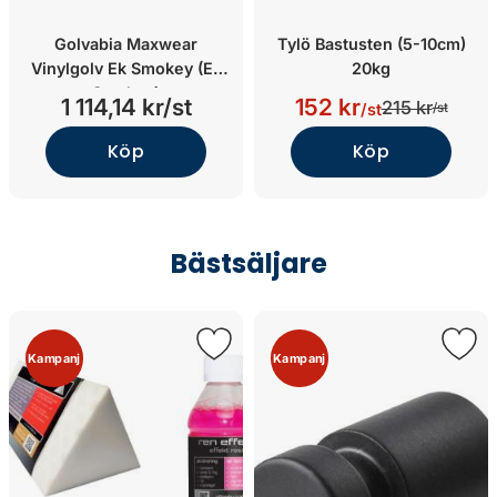
Golvabia Maxwear
Tylö Bastusten (5-10cm)
Vinylgolv Ek Smokey (Ek
20kg
Smokey)
1 114,14 kr/st
152 kr
215 kr
/st
/st
Köp
Köp
Bästsäljare
Kampanj
Kampanj